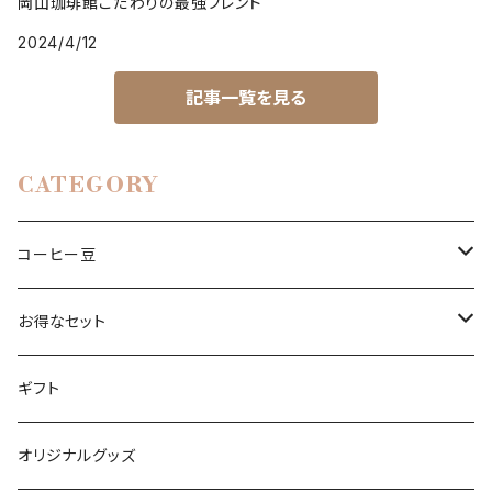
岡山珈琲館こだわりの最強ブレンド
2024/4/12
記事一覧を見る
CATEGORY
コーヒー豆
ハウスブレンド
お得なセット
プレミアムブレンド
コーヒー豆
ギフト
カフェインレス
ドリップパック
オリジナルグッズ