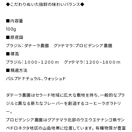
◆こだわりぬいた抜群の味わいバランス◆
■内容量
100g
■原産国
ブラジル：ダテーラ農園 グァテマラ：プロビデンシア農園
■標高
ブラジル：１０００−１２００ｍ グァテマラ：１２００−１８００ｍ
■精選方法
パルプドナチュラル、ウォッシュド
ダテーラ農園はセラード地域に広大な敷地を持ち、一般的なブラ
ジルと異なる新たなフレーバーを創造するコーヒーラボラトリ
ー。
プロビデンシア農園はグアテマラ北部のウエウエテナンゴ県サン
ペドロネクタ地区の山岳地帯に位置しています。 有機物質が豊富