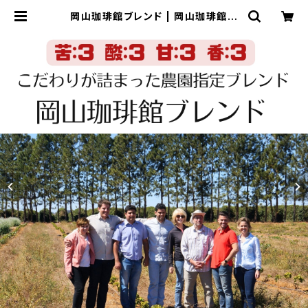
岡山珈琲館ブレンド | 岡山珈琲館焙
煎室