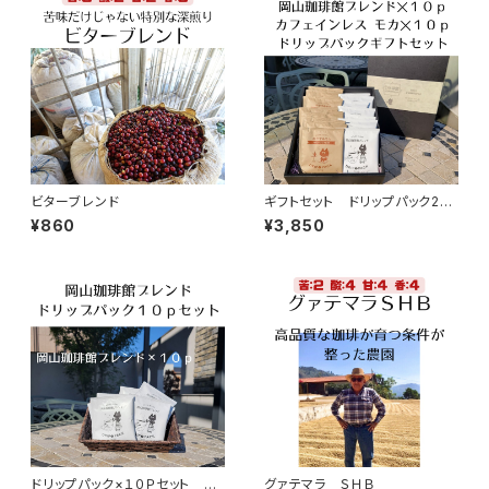
ビターブレンド
ギフトセット ドリップパック2種
×１０Ｐ 合計２０ｐ「カフェイン
¥860
¥3,850
レス モカ」「岡山珈琲館ブレン
ド」
ドリップパック×１０Ｐセット
グァテマラ ＳＨＢ