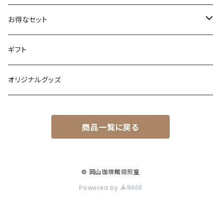
ハウスブレンド
お得なセット
プレミアムブレンド
コーヒー豆
ギフト
カフェインレス
ドリップパック
オリジナルグッズ
カフェベース
商品一覧に戻る
© 岡山珈琲館焙煎室
Powered by